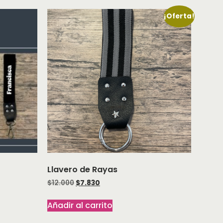
¡Oferta!
Llavero de Rayas
$
12.000
$
7.830
Añadir al carrito