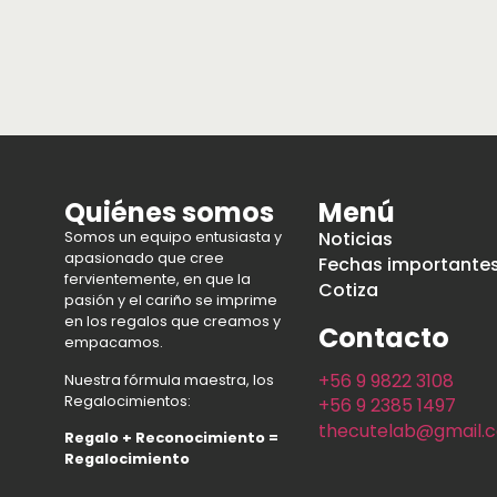
Quiénes somos
Menú
Noticias
Somos un equipo entusiasta y
apasionado que cree
Fechas importante
fervientemente, en que la
Cotiza
pasión y el cariño se imprime
en los regalos que creamos y
Contacto
empacamos.
+56 9 9822 3108
Nuestra fórmula maestra, los
Regalocimientos:
+56 9 2385 1497
thecutelab@gmail.
Regalo + Reconocimiento =
Regalocimiento