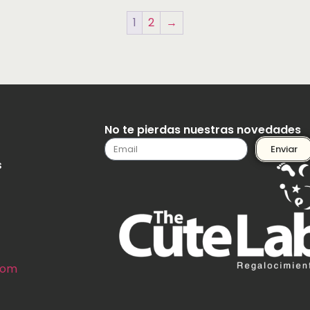
1
2
→
No te pierdas nuestras novedades
Enviar
s
com