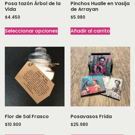
Posa tazón Árbol de la
Pinchos Hualle en Vasija
Vida
de Arrayan
$
4.450
$
5.980
Seleccionar opciones
Añadir al carrito
Flor de Sal Frasco
Posavasos Frida
$
10.900
$
25.980