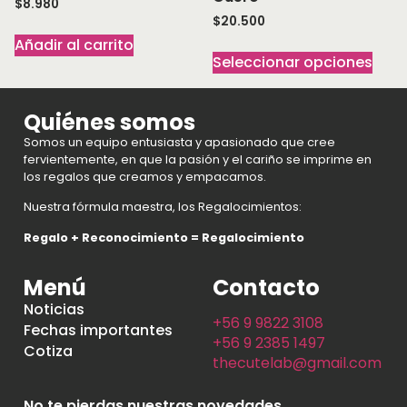
$
8.980
$
20.500
Añadir al carrito
Seleccionar opciones
Quiénes somos
Somos un equipo entusiasta y apasionado que cree
fervientemente, en que la pasión y el cariño se imprime en
los regalos que creamos y empacamos.
Nuestra fórmula maestra, los Regalocimientos:
Regalo + Reconocimiento = Regalocimiento
Menú
Contacto
Noticias
+56 9 9822 3108
Fechas importantes
+56 9 2385 1497
Cotiza
thecutelab@gmail.com
No te pierdas nuestras novedades